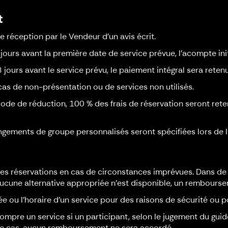
t
e réception par le Vendeur d’un avis écrit.
jours avant la première date de service prévue, l’acompte initi
jours avant le service prévu, le paiement intégral sera retenu 
s de non-présentation ou de services non utilisés.
code de réduction, 100 % des frais de réservation seront rete
ngements de groupe personnalisés seront spécifiées lors de l
 des réservations en cas de circonstances imprévues. Dans de
i aucune alternative appropriée n'est disponible, un rembours
rée ou l'horaire d'un service pour des raisons de sécurité ou p
rrompre un service si un participant, selon le jugement du gui
ce cas, aucun remboursement ne sera accordé.