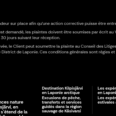
deur sur place afin qu'une action corrective puisse être entr
st demandé, les plaintes doivent être soumises par écrit au 
s 30 jours suivant leur réception.
uvée, le Client peut soumettre la plainte au Conseil des Liti
de District de Laponie. Ces conditions générales sont régies e
Destination Kilpisjärvi
Les expér
en Laponie arctique
en Laponi
Excusions de pêche,
Les expé
ences nature
transferts et services
estivales
sjärvi, en
guidés dans la région
sauvage de Käsivarsi
 s’étend de la