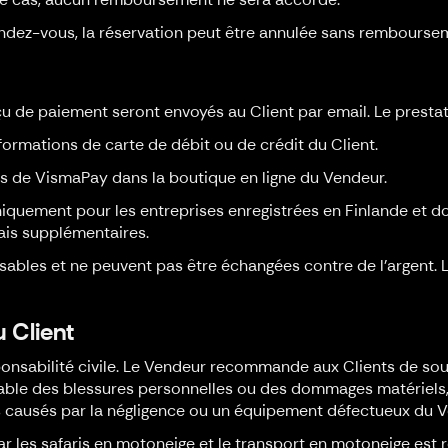
 rendez-vous, la réservation peut être annulée sans rembourse
çu de paiement seront envoyés au Client par email. Le presta
formations de carte de débit ou de crédit du Client.
s de VismaPay dans la boutique en ligne du Vendeur.
iquement pour les entreprises enregistrées en Finlande et do
ais supplémentaires.
bles et ne peuvent pas être échangées contre de l'argent. L
 Client
onsabilité civile. Le Vendeur recommande aux Clients de sou
able des blessures personnelles ou des dommages matériels, 
ts causés par la négligence ou un équipement défectueux du 
les safaris en motoneige et le transport en motoneige est ré