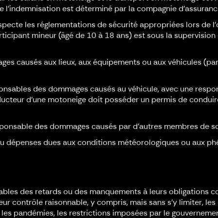
de l'indemnisation est déterminé par la compagnie d'assuranc
pecte les réglementations de sécurité appropriées lors de l'o
rticipant mineur (âgé de 10 à 18 ans) est sous la supervision 
ges causés aux lieux, aux équipements ou aux véhicules (par
onsables des dommages causés au véhicule, avec une respon
nducteur d'une motoneige doit posséder un permis de conduire
 responsable des dommages causés par d'autres membres de s
 dépenses dues aux conditions météorologiques ou aux phénom
nsables des retards ou des manquements à leurs obligations 
r contrôle raisonnable, y compris, mais sans s'y limiter, les
 les pandémies, les restrictions imposées par le gouvernemen