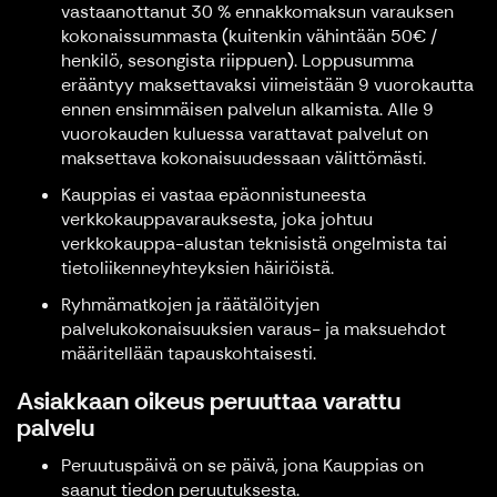
vastaanottanut 30 % ennakkomaksun varauksen
kokonaissummasta (kuitenkin vähintään 50€ /
henkilö, sesongista riippuen). Loppusumma
erääntyy maksettavaksi viimeistään 9 vuorokautta
ennen ensimmäisen palvelun alkamista. Alle 9
vuorokauden kuluessa varattavat palvelut on
maksettava kokonaisuudessaan välittömästi.
Kauppias ei vastaa epäonnistuneesta
verkkokauppavarauksesta, joka johtuu
verkkokauppa-alustan teknisistä ongelmista tai
tietoliikenneyhteyksien häiriöistä.
Ryhmämatkojen ja räätälöityjen
palvelukokonaisuuksien varaus- ja maksuehdot
määritellään tapauskohtaisesti.
Asiakkaan oikeus peruuttaa varattu
palvelu
Peruutuspäivä on se päivä, jona Kauppias on
saanut tiedon peruutuksesta.