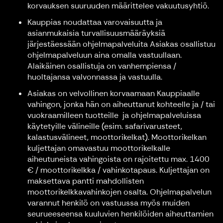
korvauksen suuruuden määrittelee vakuutusyhtiö.
Kauppias noudattaa varovaisuutta ja
asianmukaisia turvallisuusmääräyksiä
järjestäessään ohjelmapalveluita Asiakas osallistuu
ohjelmapalveluun aina omalla vastuullaan.
Alaikäinen osallistuja on vanhempiensa /
huoltajansa valvonnassa ja vastuulla.
Asiakas on velvollinen korvaamaan Kauppiaalle
vahingon, jonka hän on aiheuttanut kohteelle ja / tai
vuokraamilleen tuotteille ja ohjelmapalveluissa
käytetyille välineille (esim. safarivarusteet,
kalastusvälineet, moottorikelkat). Moottorikelkan
kuljettajan omavastuu moottorikelkalle
aiheutuneista vahingoista on rajoitettu max. 1400
€ / moottorikelkka / vahinkotapaus. Kuljettajan on
maksettava pantti mahdollisten
moottorikelkkavahinkojen osalta. Ohjelmapalvelun
varannut henkilö on vastuussa myös muiden
seurueeseensa kuuluvien henkilöiden aiheuttamien