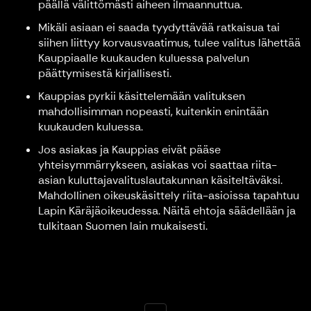
päällä välittömästi aiheen ilmaannuttua.
Mikäli asiaan ei saada tyydyttävää ratkaisua tai
siihen liittyy korvausvaatimus, tulee valitus lähettää
Kauppiaalle kuukauden kuluessa palvelun
päättymisestä kirjallisesti.
Kauppias pyrkii käsittelemään valituksen
mahdollisimman nopeasti, kuitenkin enintään
kuukauden kuluessa.
Jos asiakas ja Kauppias eivät pääse
yhteisymmärrykseen, asiakas voi saattaa riita-
asian kuluttajavalituslautakunnan käsiteltäväksi.
Mahdollinen oikeuskäsittely riita-asioissa tapahtuu
Lapin Käräjäoikeudessa. Näitä ehtoja säädellään ja
tulkitaan Suomen lain mukaisesti.