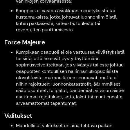
vahinkojen korvaamisesta.
Kauppias ei vastaa asiakkaan menetyksistä tai
kustannuksista, jotka johtuvat luonnonilmiöistä,
kuten pakkasesta, sateesta, tuulesta tai
revontulten puuttumisesta.
Force Majeure
Kumpikaan osapuoli ei ole vastuussa viivästyksistä
tai siitä, että he eivät pysty täyttämään
sopimusvelvoitteitaan, jos viivästys tai este johtuu
osapuolten kohtuullisen hallinnan ulkopuolisista
olosuhteista, mukaan lukien seuraavat, mutta ei
niihin rajoittuen: luonnonkatastrofit, äärimmäiset
sääolosuhteet, tulipalot, pandemiat, viranomaisten
asettamat rajoitukset, sota, lakot tai muut ennalta
arvaamattomat tapahtumat.
Valitukset
Mahdolliset valitukset on aina tehtävä paikan