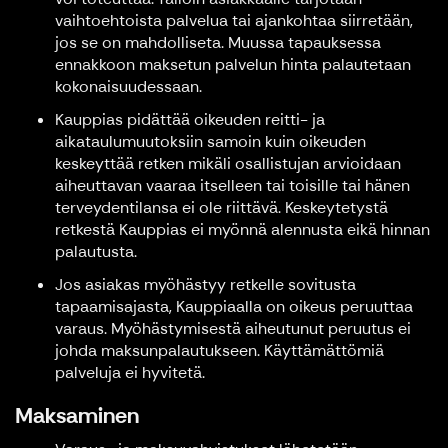
vaihtoehtoista palvelua tai ajankohtaa siirretään,
jos se on mahdolliseta. Muussa tapauksessa
ennakkoon maksetun palvelun hinta palautetaan
kokonaisuudessaan.
Kauppias pidättää oikeuden reitti- ja
aikataulumuutoksiin samoin kuin oikeuden
keskeyttää retken mikäli osallistujan arvioidaan
aiheuttavan vaaraa itselleen tai toisille tai hänen
terveydentilansa ei ole riittävä. Keskeytetystä
retkestä Kauppias ei myönnä alennusta eikä hinnan
palautusta.
Jos asiakas myöhästyy retkelle sovitusta
tapaamisajasta, Kauppiaalla on oikeus peruuttaa
varaus. Myöhästymisestä aiheutunut peruutus ei
johda maksunpalautukseen. Käyttämättömiä
palveluja ei hyvitetä.
Maksaminen