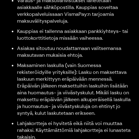
Varaus- ja maksuvahvistukset lähetetään
asiakkaalle sähköpostilla. Kauppias soveltaa
verkkopalveluissaan VismaPay:n tarjoamia
maksuvälityspalveluja.
Kauppias ei tallenna asiakkaan pankkiyhteys- tai
luottokorttitietoja missään vaiheessa.
Asiakas sitoutuu noudattamaan valitsemansa
maksutavan mukaisia ehtoja.
Maksaminen laskulla (vain Suomessa
rekisteröidyille yrityksille): Lasku on maksettava
laskuun merkittyyn eräpäivään mennessä.
Eräpäivän jälkeen maksettuihin laskuihin lisätään
aina huomautus- ja viivästyskulut. Mikäli lasku on
maksettu eräpäivän jälkeen alkuperäisellä laskulla
ja huomautus- ja viivästyskuluja on ehtinyt jo
syntyä, kulut laskutetaan erikseen.
Lahjakortteja ei hyvitetä eikä niitä voi muuttaa
rahaksi. Käyttämättömiä lahjakortteja ei lunasteta
takaisin.