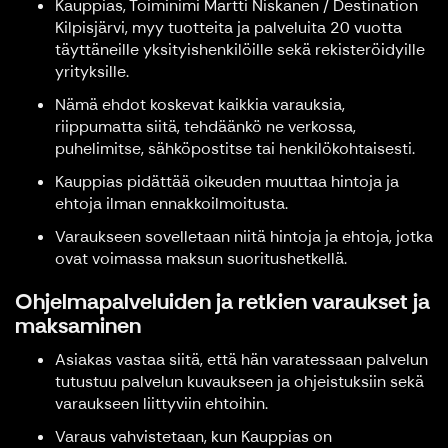
Kauppias, Toiminimi Martti Niskanen / Destination
Kilpisjärvi, myy tuotteita ja palveluita 20 vuotta
täyttäneille yksityishenkilöille sekä rekisteröidyille
yrityksille.
Nämä ehdot koskevat kaikkia varauksia,
riippumatta siitä, tehdäänkö ne verkossa,
puhelimitse, sähköpostitse tai henkilökohtaisesti.
Kauppias pidättää oikeuden muuttaa hintoja ja
ehtoja ilman ennakkoilmoitusta.
Varaukseen sovelletaan niitä hintoja ja ehtoja, jotka
ovat voimassa maksun suoritushetkellä.
Ohjelmapalveluiden ja retkien varaukset ja
maksaminen
Asiakas vastaa siitä, että hän varatessaan palvelun
tutustuu palvelun kuvaukseen ja ohjeistuksiin sekä
varaukseen liittyviin ehtoihin.
Varaus vahvistetaan, kun Kauppias on