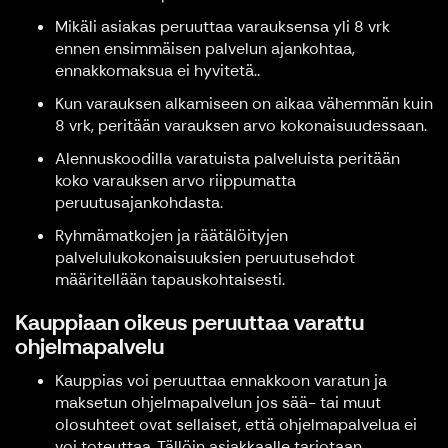
Mikäli asiakas peruuttaa varauksensa yli 8 vrk
ennen ensimmäisen palvelun ajankohtaa,
ennakkomaksua ei hyvitetä..
Kun varauksen alkamiseen on aikaa vähemmän kuin
8 vrk, peritään varauksen arvo kokonaisuudessaan.
Alennuskoodilla varatuista palveluista peritään
koko varauksen arvo riippumatta
peruutusajankohdasta.
Ryhmämatkojen ja räätälöityjen
palvelulukokonaisuuksien peruutusehdot
määritellään tapauskohtaisesti.
Kauppiaan oikeus peruuttaa varattu
ohjelmapalvelu
Kauppias voi peruuttaa ennakkoon varatun ja
maksetun ohjelmapalvelun jos sää- tai muut
olosuhteet ovat sellaiset, että ohjelmapalvelua ei
voi toteuttaa. Tällöin asiakkaalle tarjotaan