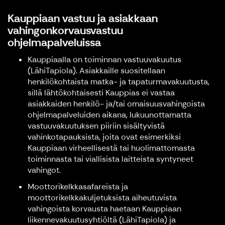
Kauppiaan vastuu ja asiakkaan
vahingonkorvausvastuu
ohjelmapalveluissa
Kauppiaalla on toiminnan vastuuvakuutus
(LähiTapiola). Asiakkaille suositellaan
henkilökohtaista matka- ja tapaturmavakuutusta,
sillä lähtökohtaisesti Kauppias ei vastaa
asiakkaiden henkilö- ja/tai omaisuusvahingoista
ohjelmapalveluiden aikana, lukuunottamatta
vastuuvakuutuksen piiriin sisältyvistä
vahinkotapauksista, joita ovat esimerkiksi
Kauppiaan virheellisestä tai huolimattomasta
toiminnasta tai viallisista laitteista syntyneet
vahingot.
Moottorikelkkasafareista ja
moottorikelkkakuljetuksista aiheutuvista
vahingoista korvausta haetaan Kauppiaan
liikennevakuutusyhtiöltä (LähiTapiola) ja