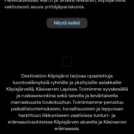
Palveluksessasi Martti ja Sinikka Niskanen, Kilpisjärvellä
vakituisesti asuva yrittäjäpariskunta.
Näytä kaikki
Destination Kilpisjärvi tarjoaa opastettuja
luontoelämyksiä ryhmille ja yksityisille asiakkaille
Kilpisjärvellä, Käsivarren Lapissa. Toimimme syyskesällä
ja ruskasesonkina sekä talvella ja kevättalvella
marraskuusta toukokuuhun. Toimintamme perustuu
paikallistuntemukseen, turvallisuuteen ja leppoisan
harkittuun liikkumiseen vaativissa tunturi- ja
erämaaolosuhteissa Kilpisjärven alueella ja Käsivarren
erämaassa.