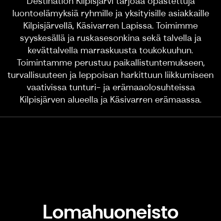
Destination Kilpisjärvi tarjoaa opastettuja
luontoelämyksiä ryhmille ja yksityisille asiakkaille
Kilpisjärvellä, Käsivarren Lapissa. Toimimme
syyskesällä ja ruskasesonkina sekä talvella ja
kevättalvella marraskuusta toukokuuhun.
Toimintamme perustuu paikallistuntemukseen,
turvallisuuteen ja leppoisan harkittuun liikkumiseen
vaativissa tunturi- ja erämaaolosuhteissa
Kilpisjärven alueella ja Käsivarren erämaassa.
Oletko lähdössä lomalle Kilpisjärvelle?
Vuokraa yrittäjäpariskunnan viihtyisä koti!
Lomahuoneisto