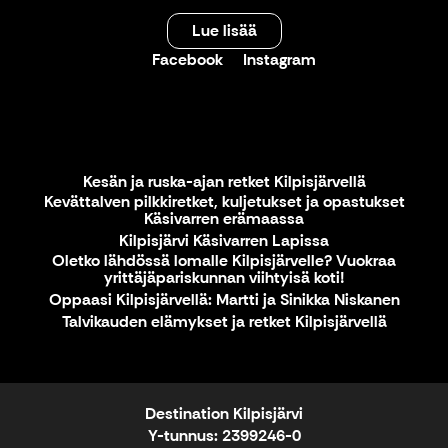
Lue lisää
Facebook
Instagram
Kesän ja ruska-ajan retket Kilpisjärvellä
Kevättalven pilkkiretket, kuljetukset ja opastukset
Käsivarren erämaassa
Kilpisjärvi Käsivarren Lapissa
Oletko lähdössä lomalle Kilpisjärvelle? Vuokraa
yrittäjäpariskunnan viihtyisä koti!
Oppaasi Kilpisjärvellä: Martti ja Sinikka Niskanen
Talvikauden elämykset ja retket Kilpisjärvellä
Destination Kilpisjärvi
Y-tunnus: 2399246-0