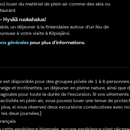
 où louer du matériel de plein air comme des skis ou
taurant.
- Hyvää ruokahalua!
le, un déjeuner à la finlandaise autour d’un feu de
euse à votre visite à Kilpisjärvi.
ons générales
pour plus d’informations.
 est disponible pour des groupes privés de 1 à 6 personnes. Le
eige et trottinettes, un déjeuner en pleine nature, ainsi qu
cagoules pour toute la durée de l’excursion. Si vos vêtement
activités en plein air, vous pouvez louer une tenue de protec
plus, si vous réservez deux excursions consécutives avec no
 les deux journées.)
 français
à cette expérience hivernale, aucune expérience n'est nécessa