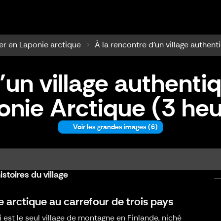
ilpisjärvi
er en Laponie arctique
À la rencontre d’un village authent
’un village authentiqu
onie Arctique (3 heu
Voir les grandes images
(6)
ntique: Kilpisjärvi en Laponie Arctique (3 h
stoires du village
ge arctique au carrefour de trois pays
i est le seul village de montagne en Finlande, niché