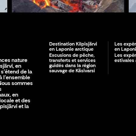
Destination Kilpisjärvi
Les expér
en Laponie arctique
en Laponi
Excusions de pêche,
Les expé
ences nature
transferts et services
estivales
sjärvi, en
guidés dans la région
sauvage de Käsivarsi
 s’étend de la
’à l’ensemble
. Nous sommes
s
naux, en
 locale et des
isjärvi et la