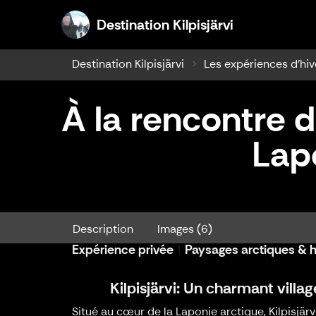
Destination K
Destination Kilpisjärvi
Destination Kilpisjärvi
Les expériences d'hiv
À la rencontre d
Lap
À la rencontre d’un village authe
Description
Images (6)
Expérience privée
Paysages arctiques & hi
Kilpisjärvi: Un charmant villa
Situé au cœur de la Laponie arctique, Kilpisjärv